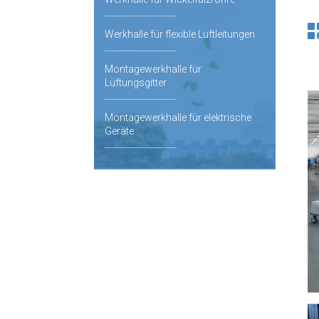
Werkhalle für flexible Luftleitungen
Montagewerkhalle für
Lüftungsgitter
Montagewerkhalle für elektrische
Geräte