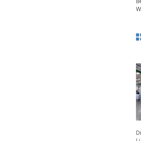
B
W
Di
Lü