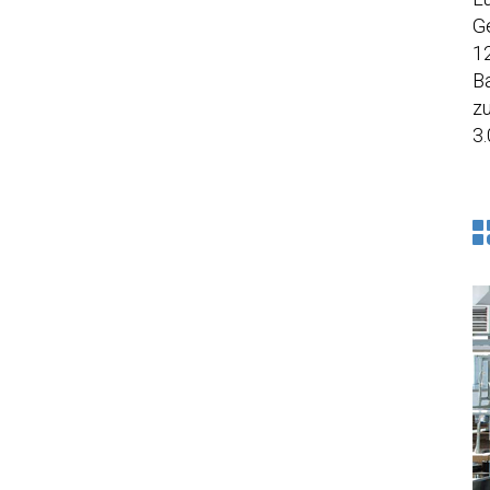
G
12
Ba
z
3