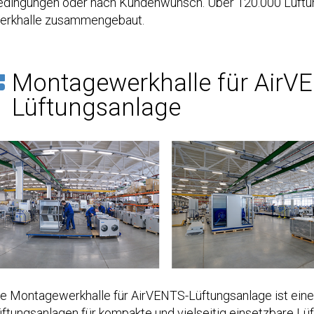
edingungen oder nach Kundenwunsch. Über 120.000 Lüftung
erkhalle zusammengebaut.
Montagewerkhalle für AirV
Lüftungsanlage
e Montagewerkhalle für AirVENTS-Lüftungsanlage ist eine 
ftungsanlagen für kompakte und vielseitig einsetzbare Lü