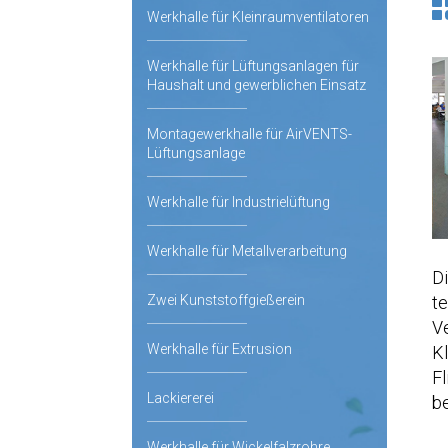
Werkhalle für Kleinraumventilatoren
Werkhalle für Lüftungsanlagen für
Haushalt und gewerblichen Einsatz
Montagewerkhalle für AirVENTS-
Lüftungsanlage
Werkhalle für Industrielüftung
Werkhalle für Metallverarbeitung
Di
t
Zwei Kunststoffgießerein
V
Werkhalle für Extrusion
Kl
Fl
Lackiererei
b
Werkhalle für Wickelfalzrohre