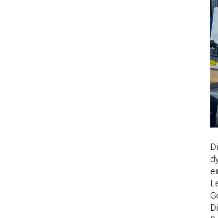
Di
d
ei
Le
Ge
D