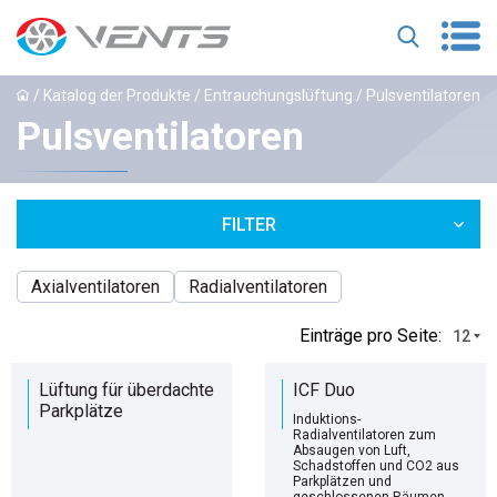
/
Katalog der Produkte
/
Entrauchungslüftung
/ Pulsventilatoren
Pulsventilatoren
FILTER
Axialventilatoren
Radialventilatoren
Einträge pro Seite:
12
Lüftung für überdachte
ICF Duo
Parkplätze
Induktions-
Radialventilatoren zum
Absaugen von Luft,
Schadstoffen und CO2 aus
Parkplätzen und