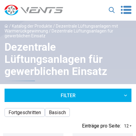
/
Katalog der Produkte
/
Dezentrale Lüftungsanlagen mit
Wärmerückgewinnung
/ Dezentrale Lüftungsanlagen für
gewerblichen Einsatz
Dezentrale
Lüftungsanlagen für
gewerblichen Einsatz
FILTER
Fortgeschritten
Basisch
Einträge pro Seite:
12