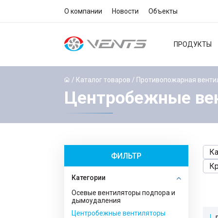
О компании
Новости
Объекты
ПРОДУКТЫ
/
Каталог товаров
/
Противопожарная венти
Центробежные ве
Ка
ФИЛЬТР
К
Категории
Осевые вентиляторы подпора и
дымоудаления
Центробежные вентиляторы