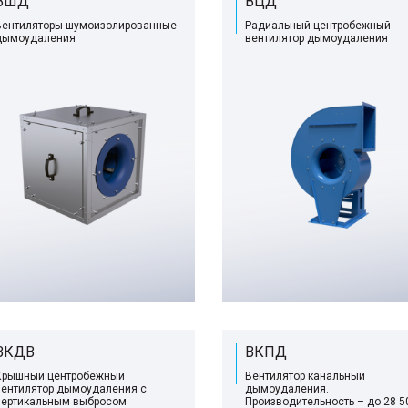
ВШД
ВЦД
Вентиляторы шумоизолированные
Радиальный центробежный
дымоудаления
вентилятор дымоудаления
ВКДВ
ВКПД
Крышный центробежный
Вентилятор канальный
вентилятор дымоудаления с
дымоудаления.
вертикальным выбросом
Производительность – до 28 5