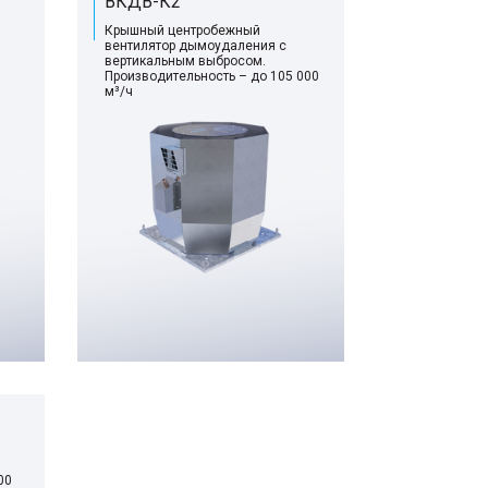
ВКДВ-К2
Крышный центробежный
вентилятор дымоудаления с
вертикальным выбросом.
Производительность – до 105 000
м³/ч
00