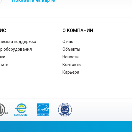
)
Показать на карте
ИС
О КОМПАНИИ
ческая поддержка
О нас
р оборудования
Объекты
зки
Новости
упить
Контакты
Карьера