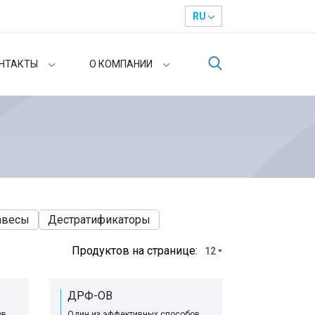
RU
НТАКТЫ
О КОМПАНИИ
авесы
Дестратификаторы
Продуктов на странице:
12
ДРФ-ОВ
ов
Один из эффективных способов