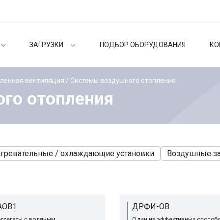
ЗАГРУЗКИ
ПОДБОР ОБОРУДОВАНИЯ
КО
ленная вентиляция
/ Системы воздушного отопления
го отопления
гревательные / охлаждающие установки
Воздушные з
АОВ1
ДРФИ-ОВ
Агрегаты с водяным
Один из эффективных способ