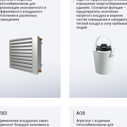
теплообменником для
повышения энергосбережения
организации экономичного и
зданиях. Основная функция –
эффективного воздушного
предотвратить скопление
отопления в различных
нагретого воздуха в верхних
помещениях
частях помещения и направит
теплый воздух в зону пребыва
людей
ПВЗ
АОВ
Применение воздушных завес
Агрегаты с водяным
приносит большую экономию в
теплообменником для