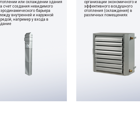
отоплении или охлаждении здания
организации экономичного и
за счет создания невидимого
эффективного воздушного
аэродинамического барьера
отопления (охлаждения) в
между внутренней и наружной
различных помещениях
средой, например у входа в
здание